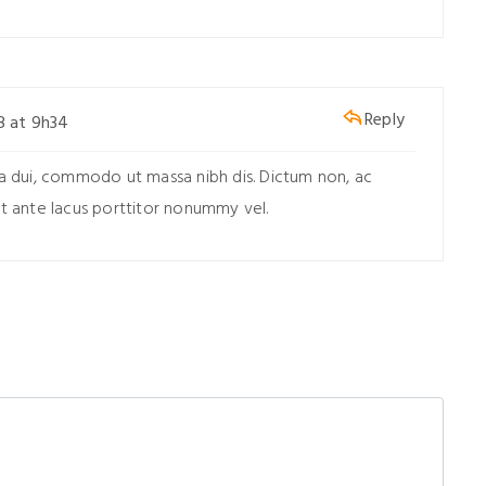
Reply
8 at 9h34
ra dui, commodo ut massa nibh dis. Dictum non, ac
it ante lacus porttitor nonummy vel.