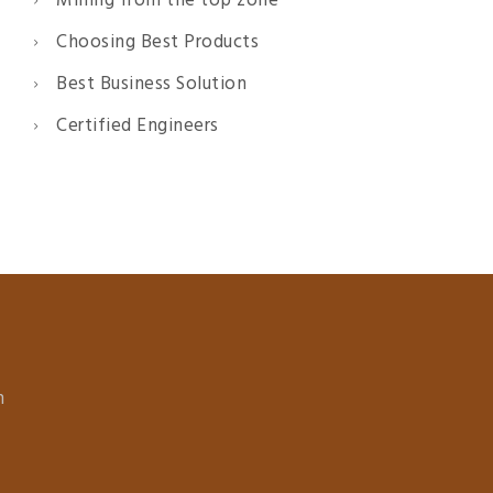
Mining from the top zone
Choosing Best Products
Best Business Solution
Certified Engineers
n