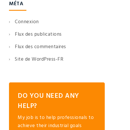
MÉTA
Connexion
Flux des publications
Flux des commentaires
Site de WordPress-FR
DO YOU NEED ANY
HELP?
My job is to help professionals to
achieve their industrial goals