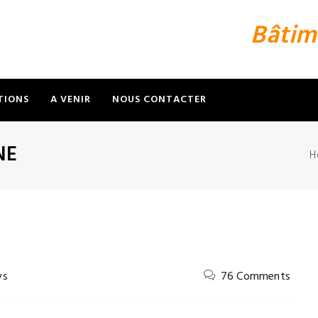
Bâtim
TIONS
A VENIR
NOUS CONTACTER
NE
H
ws
76 Comments