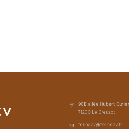
90B allée Hubert Curie
71200 Le Creusot
terindev@terindev.fr